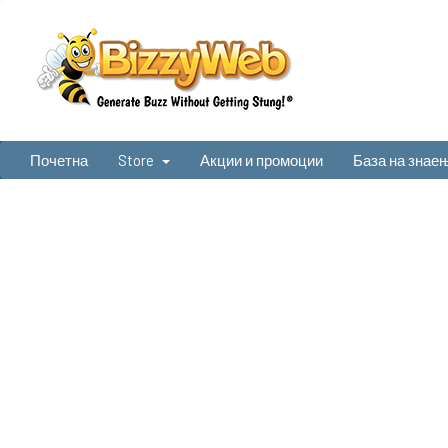
Почетна
Store
Акции и промоции
База на знае