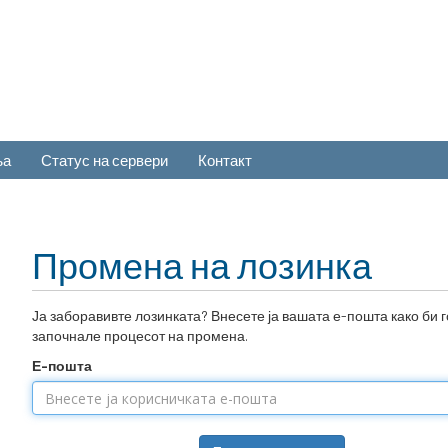
ња
Статус на сервери
Контакт
Промена на лозинка
Ја заборавивте лозинката? Внесете ја вашата е-пошта како би г
започнале процесот на промена.
Е-пошта