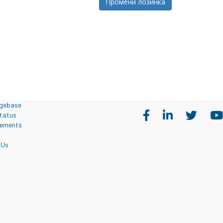
Промени лозинка
gebase
tatus
ements
 Us